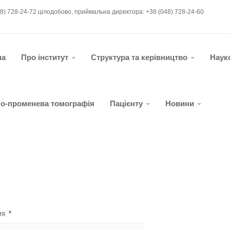
48) 728-24-72 цілодобово, приймальна директора: +38 (048) 728-24-60
на
Про інститут
Структура та керівництво
Наук
о-променева томографія
Пацієнту
Новини
я: *