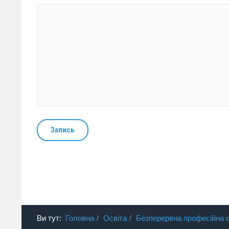
Запись
Ви тут:
Головна
Освіта
Безперервна професійна о