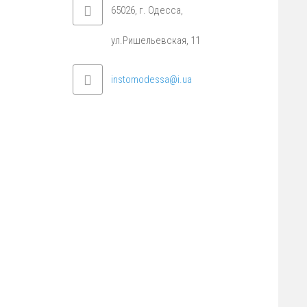
65026, г. Одесса,
ул.Ришельевская, 11
instomodessa@i.ua