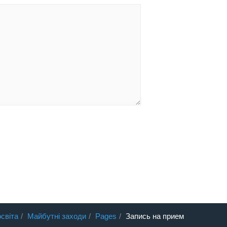
світа
Майбутні заходи
Pages
Запись на прием