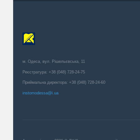
м. Одеса, вул. Рішельєвська, 11
Реєстратура: +38 (048) 728-24-75
Приймальна директора: +38 (048) 728-24-60
instomodessa@i.ua