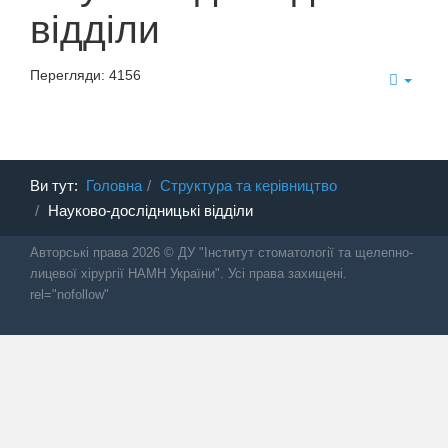
відділи
Перегляди: 4156
Ви тут:
Головна
Структура та керівництво
Науково-дослідницькі відділи
Авторські права 2026 © ДУ "Інститут стоматології та щелепно-
лицевої хірургії НАМН України". Усі права захищені.
rel="nofollow"