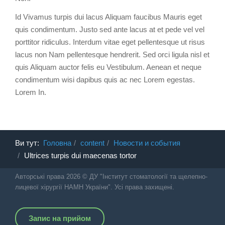
Id Vivamus turpis dui lacus Aliquam faucibus Mauris eget
quis condimentum. Justo sed ante lacus at et pede vel vel
porttitor ridiculus. Interdum vitae eget pellentesque ut risus
lacus non Nam pellentesque hendrerit. Sed orci ligula nisl et
quis Aliquam auctor felis eu Vestibulum. Aenean et neque
condimentum wisi dapibus quis ac nec Lorem egestas.
Lorem In.
Ви тут:
Головна
content
Новости и события
Ultrices turpis dui maecenas tortor
Авторські права 2026 © ДУ "Інститут стоматології та щелепно-
лицевої хірургії НАМН України". Усі права захищені.
Запис на прийом