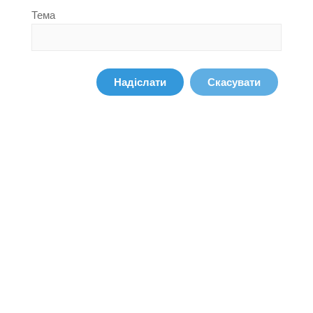
Тема
Надіслати
Скасувати