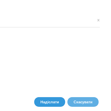
×
Надіслати
Скасувати