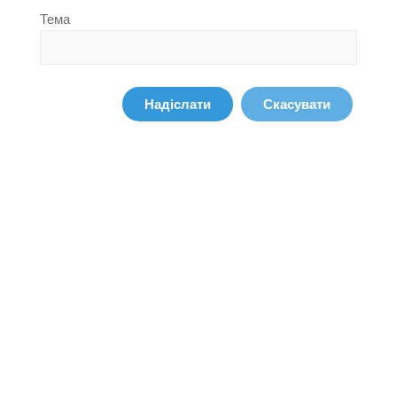
Тема
Надіслати
Скасувати