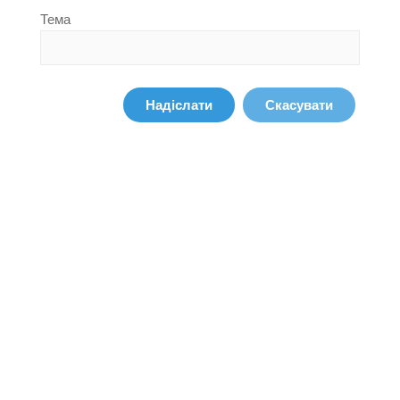
Тема
Надіслати
Скасувати