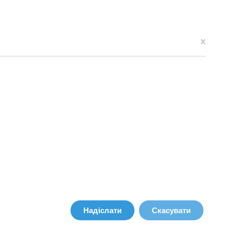
×
Надіслати
Скасувати