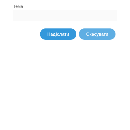
Тема
Надіслати
Скасувати