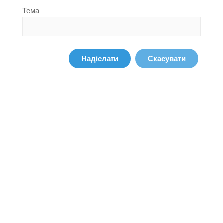
Тема
Надіслати
Скасувати