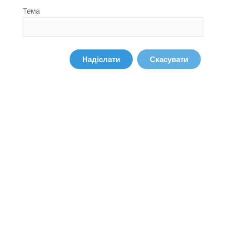
Тема
Надіслати
Скасувати