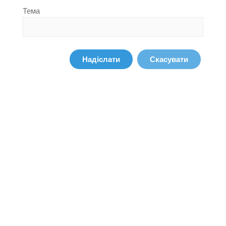
Тема
Надіслати
Скасувати