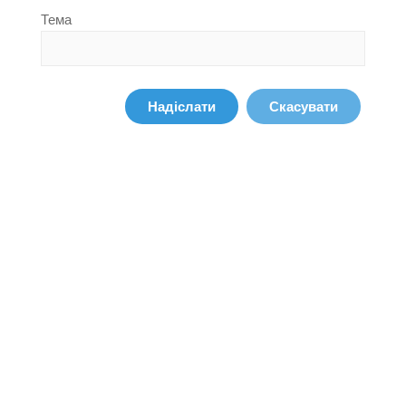
Тема
Надіслати
Скасувати