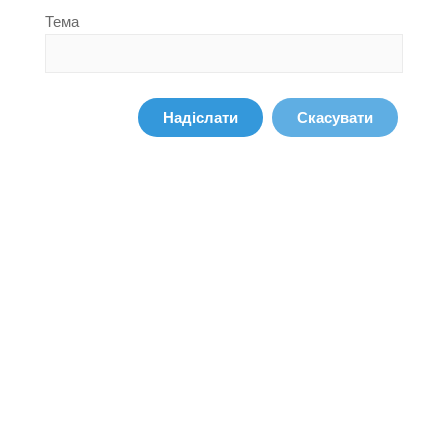
Тема
Надіслати
Скасувати